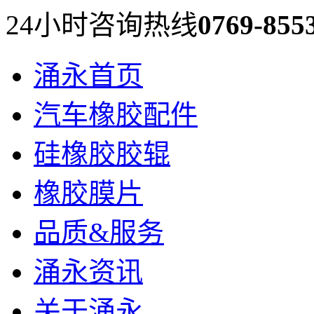
24小时咨询热线
0769-855
涌永首页
汽车橡胶配件
硅橡胶胶辊
橡胶膜片
品质&服务
涌永资讯
关于涌永