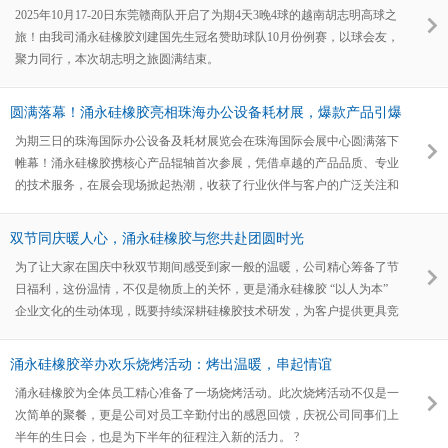
圆满收官！
2025年10月17-20日东莞赣商队开启了为期4天3晚4球的越南胡志明高球之
旅！由我司涌永硅橡胶刘建国先生冠名赞助球队10月份例赛，以球会友，
聚力同行，本次胡志明之旅圆满结束。
圆满落幕！涌永硅橡胶亮相珠海办公设备耗材展，爆款产品引爆
全场
为期三日的珠海国际办公设备及耗材展览会在珠海国际会展中心圆满落下
帷幕！涌永硅橡胶携核心产品辊轴首次参展，凭借卓越的产品品质、专业
的技术服务，在展会现场掀起热潮，收获了行业伙伴与客户的广泛关注和
高度认可，为此次参展画上了圆满句号。
双节同庆暖人心，涌永硅橡胶与您共赴团圆时光
为了让大家在国庆中秋双节期间感受到家一般的温暖，公司精心筹备了节
日福利，这份温情，不仅是物质上的关怀，更是涌永硅橡胶 “以人为本”
企业文化的生动体现，既要持续深耕硅橡胶技术研发，为客户提供更具竞
争力的产品解决方案，也要始终关注员工与合作伙伴的需求，用实际行动
传递企业温度。
涌永硅橡胶举办欢乐烧烤活动：烤出温暖，串起情谊
涌永硅橡胶为全体员工精心准备了一场烧烤活动。此次烧烤活动不仅是一
次简单的聚餐，更是公司对员工辛勤付出的感恩回馈，庆祝公司同事们上
半年的生日会，也是为下半年的征程注入新的活力。 ?