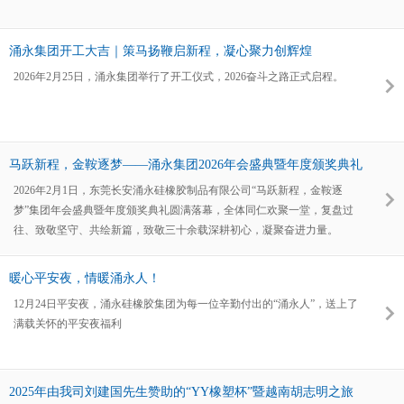
涌永集团开工大吉｜策马扬鞭启新程，凝心聚力创辉煌
2026年2月25日，涌永集团举行了开工仪式，2026奋斗之路正式启程。
马跃新程，金鞍逐梦——涌永集团2026年会盛典暨年度颁奖典礼
圆满落幕
2026年2月1日，东莞长安涌永硅橡胶制品有限公司“马跃新程，金鞍逐
梦”集团年会盛典暨年度颁奖典礼圆满落幕，全体同仁欢聚一堂，复盘过
往、致敬坚守、共绘新篇，致敬三十余载深耕初心，凝聚奋进力量。
暖心平安夜，情暖涌永人！
12月24日平安夜，涌永硅橡胶集团为每一位辛勤付出的“涌永人”，送上了
满载关怀的平安夜福利
2025年由我司刘建国先生赞助的“YY橡塑杯”暨越南胡志明之旅