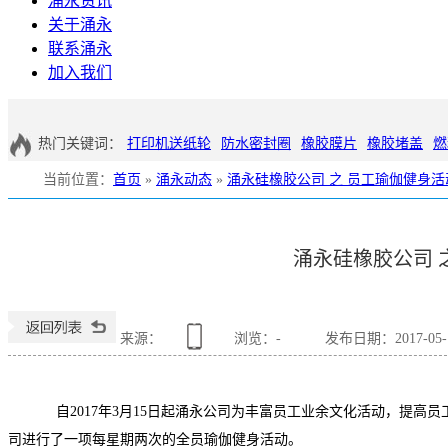
涌永资讯
关于涌永
联系涌永
加入我们
热门关键词：
打印机送纸轮
防水密封圈
橡胶膜片
橡胶堵盖
燃
当前位置
：
首页
»
涌永动态
»
涌永硅橡胶公司 之 员工瑜伽健身活
涌永硅橡胶公司 
来源：
浏览：
-
发布日期：2017-05-10
自
2017
年
3
月
15
日起涌永公司为丰富员工业余文化活动，提高员
司进行了一项每星期两次的全员瑜伽健身活动。