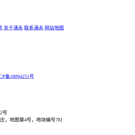
讯
关于涌永
联系涌永
网站地图
P备18094251号
2号
，地图第4号，地块编号781
成