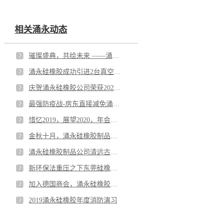
相关涌永动态
璀璨盛典，共绘未来 ——涌永橡塑2025年度盛典暨颁奖典礼盛大开幕！
涌永硅橡胶成功引进2台真空热压成型机
庆贺涌永硅橡胶公司荣获2021年度井上品质优秀奖
最强防疫战-房东直接减免涌永硅橡胶房租一千万元
惜忆2019，展望2020，年会进行时！
金秋十月，涌永硅橡胶制品参加越南国际塑料展览会
涌永硅橡胶制品公司清远古龙峡漂流一日游
新环保法重压之下东莞硅橡胶制品厂家们该何去何从
加入德国商会，涌永硅橡胶有什么秘密？
2019涌永硅橡胶年度消防演习