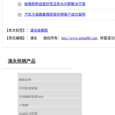
硅橡胶制品密封性及防水问题解决方案
汽车冷凝器氟橡胶密封圈客户成功案例
【本文标签】：
涌永硅橡胶
【责任编辑】：
涌永
版权所有：
http://www.seidai88.com
转载请注
涌永热销产品
橡胶杂件
打印机滚纸轴
天线橡胶胶套PAD
小按键
HNBR O型圈