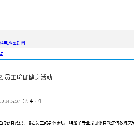
料电池密封圈
动
之 员工瑜伽健身活动
 14:32:37【
大
中
小
】
工的
健身意识，增强员工的身体素质，特邀了专业瑜珈健身教炼何
教炼
来