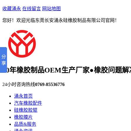
收藏涌永
在线留言
网站地图
您好！欢迎光临东莞长安涌永硅橡胶制品有限公司官网！
30年橡胶制品OEM生产厂家●橡胶问题解
24小时咨询热线
0769-85536776
涌永首页
汽车橡胶配件
硅橡胶胶辊
橡胶膜片
品质&服务