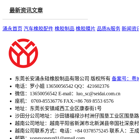
最新资讯文章
涌永首页
汽车橡胶配件
橡胶制品
橡胶膜片
品质&服务
新闻资
东莞长安涌永硅橡胶制品有限公司 版权所有
备案号：粤IC
电话：罗小姐 13650056542 QQ：421602376
微信：13650056542 E-mail：luo_sc@seidai.com.cn
座机： 0769-85536776 FAX:+86 769 8553 6576
地址：东莞长安镇咸西工业区康泰街1号
沙田分公司地址：沙田镇福禄沙村洲仔围垦工业区围垦路
越南公司地址：越南平阳省新渊市北新渊县帝国社深泉村庄
越南公司联系方式：电话：+84 0378575245 联系人：王
邮箱：yongyongvn01@gmail.com