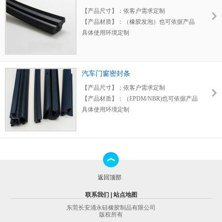
密封领域，
【产品尺寸】：依客户需求定制
【产品材质】：（橡胶发泡）也可依据产品
具体使用环境定制
【产品特点】：具有减震，降噪，有效增加
设备使用寿命，材料可根据具体使用环境定
制。耐老化质量可靠。
汽车门窗密封条
【应用领域】：汽车门窗，等各种机械设
备。
【产品尺寸】：依客户需求定制
【产品材质】：（EPDM/NBR)也可依据产品
具体使用环境定制
【产品特点】：采用优质环保EPDM橡胶材
料具有抗老化、使用寿命长，抗氧化、耐臭
氧、高低温性能好等特性。
【应用领域】：汽车门窗密封领域，具有减
震密封等作用，质量可靠。
返回顶部
联系我们
|
站点地图
东莞长安涌永硅橡胶制品有限公司
版权所有