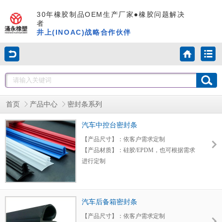
30年橡胶制品OEM生产厂家●橡胶问题解决
者
井上(INOAC)战略合作伙伴
首页
产品中心
密封条系列
汽车中控台密封条
【产品尺寸】：依客户需求定制
【产品材质】：硅胶/EPDM，也可根据需求
进行定制
【产品特点】：颜色可订制，具有隔音、减
震、密封、防尘、抗老化、抗氧化、耐臭
氧、弹性好、耐高低温性能好等特性。
汽车后备箱密封条
【应用领域】：汽车中控台/汽车门窗等密封
领域，有效延长其使用寿命等作用，质量可
【产品尺寸】：依客户需求定制